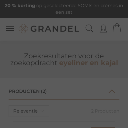
20 % korting
op geselecteerde SOMIs en crèmes in
een set
Zoekresultaten voor de
zoekopdracht
eyeliner en kajal
PRODUCTEN (2)
Relevantie
2 Producten