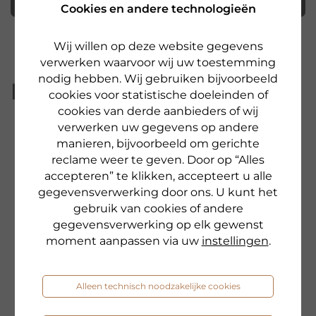
Nieuwsbrief abonneren
Cookies en andere technologieën
Wij willen op deze website gegevens
verwerken waarvoor wij uw toestemming
nodig hebben. Wij gebruiken bijvoorbeeld
Nieuwsbrieven-archief
cookies voor statistische doeleinden of
cookies van derde aanbieders of wij
verwerken uw gegevens op andere
Ontdek nu onze
Uw hydraterende
manieren, bijvoorbeeld om gerichte
reclame weer te geven. Door op “Alles
nieuwe producten!
boost dankzij onze
accepteren” te klikken, accepteert u alle
Ampul van de
gegevensverwerking door ons. U kunt het
Nieuwsbrief d.d.
Maand
gebruik van cookies of andere
04.08.2026
gegevensverwerking op elk gewenst
Nieuwsbrief d.d.
moment aanpassen via uw
instellingen
.
Uw zomerse
10.07.2026
routine voor een
stralende huid!
Min. 10% korting op
Alleen technisch noodzakelijke cookies
ALLES & zonder
Nieuwsbrief d.d.