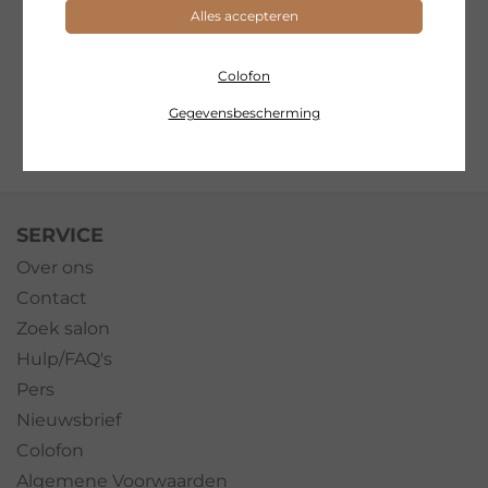
verzendkosten
Alles accepteren
17.07.2026
shoppen
Colofon
Nieuwsbrief d.d.
03.07.2026
Gegevensbescherming
SERVICE
Over ons
Contact
Zoek salon
Hulp/FAQ's
Pers
Nieuwsbrief
Colofon
Algemene Voorwaarden