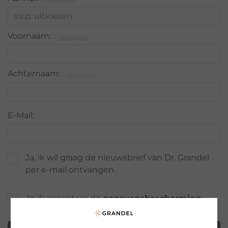
- Optioneel
Voornaam:
- Optioneel
Achternaam:
- Optioneel
E-Mail:
Ja, ik wil graag de nieuwsbrief van Dr. Grandel
per e-mail ontvangen.
Ja, ik accepteer de
gegevensbescherming
.