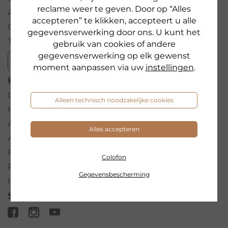
reclame weer te geven. Door op “Alles
Algemene Voorwaarden
accepteren” te klikken, accepteert u alle
Gegevensbescherming
gegevensverwerking door ons. U kunt het
Toegankelijkheidsverklaring
gebruik van cookies of andere
gegevensverwerking op elk gewenst
Bestelling herroepen
moment aanpassen via uw
instellingen
.
KEYWORDS
Droge huid
Alleen technisch noodzakelijke cookies
Make-up
Anti-Age
Alles accepteren
Ampul
Reiniging
Colofon
Regenereren
Gegevensbescherming
Hyaluron
SOCIAL MEDIA