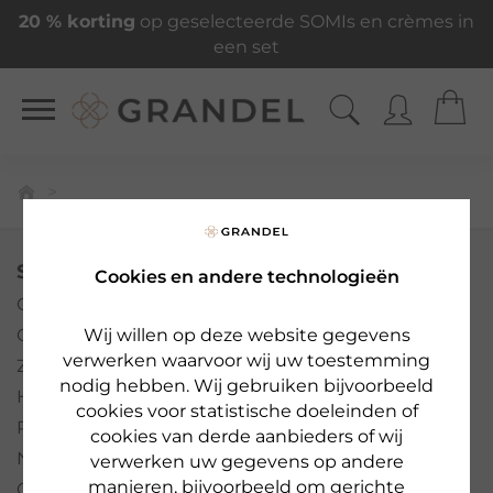
20 % korting
op geselecteerde SOMIs en crèmes in
een set
SERVICE
Cookies en andere technologieën
Over ons
Contact
Wij willen op deze website gegevens
verwerken waarvoor wij uw toestemming
Zoek salon
nodig hebben. Wij gebruiken bijvoorbeeld
Hulp/FAQ's
cookies voor statistische doeleinden of
Pers
cookies van derde aanbieders of wij
Nieuwsbrief
verwerken uw gegevens op andere
manieren, bijvoorbeeld om gerichte
Colofon