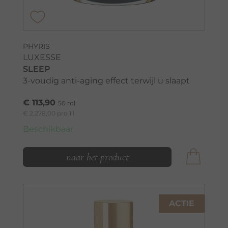
PHYRIS
LUXESSE
SLEEP
3-voudig anti-aging effect terwijl u slaapt
€ 113,90
50 ml
€ 2.278,00 pro 1 l
Beschikbaar
naar het product
ACTIE