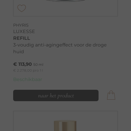
PHYRIS
LUXESSE
REFILL
3-voudig anti-agingeffect voor de droge
huid
€ 113,90
50 ml
€ 2.278,00 pro 1 l
Beschikbaar
naar het product