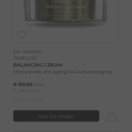
DR. GRANDEL
TIMELESS
BALANCING CREAM
Matterende anti-aging 24-uursverzorging
€ 80,00
50 ml
€ 1.600,00 pro 1 l
Beschikbaar
naar het product