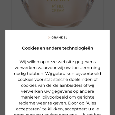
Cookies en andere technologieën
PHYRIS
RE
RE FILL CREAM
Wij willen op deze website gegevens
Voedende en regenererende 24-
verwerken waarvoor wij uw toestemming
uursverzorging
nodig hebben. Wij gebruiken bijvoorbeeld
cookies voor statistische doeleinden of
€ 73,50
50 ml
cookies van derde aanbieders of wij
€ 1.470,00 pro 1 l
verwerken uw gegevens op andere
Beschikbaar
manieren, bijvoorbeeld om gerichte
reclame weer te geven. Door op “Alles
accepteren” te klikken, accepteert u alle
naar het product
gegevensverwerking door ons. U kunt het