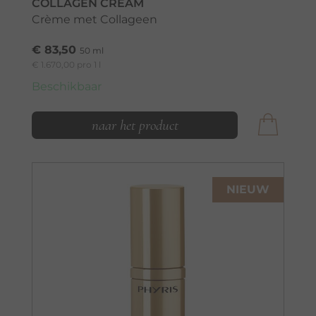
COLLAGEN CREAM
Crème met Collageen
€ 83,50
50 ml
€ 1.670,00 pro 1 l
Beschikbaar
naar het product
NIEUW