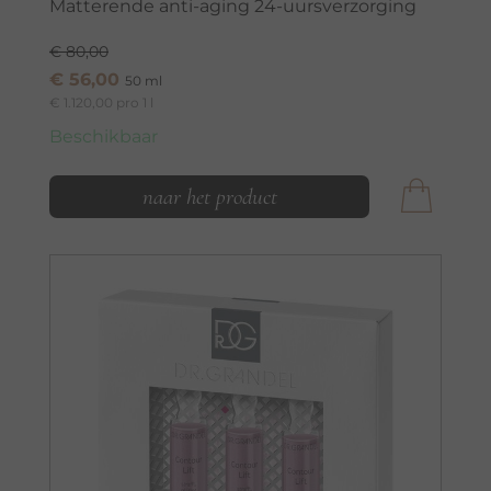
Matterende anti-aging 24-uursverzorging
€ 80,00
€ 56,00
50 ml
€ 1.120,00 pro 1 l
Beschikbaar
naar het product