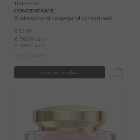
TIMELESS
CONCENTRATE
Straktrekkend verzorgend concentraat
€ 80,00
€ 56,00
30 ml
€ 1.866,67 pro 1 l
Beschikbaar
naar het product