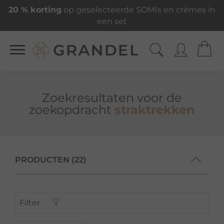
20 % korting
op geselecteerde SOMIs en crèmes in
een set
Zoekresultaten voor de
zoekopdracht
straktrekken
PRODUCTEN (22)
Filter