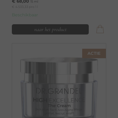
€ 68,00
15 ml
€ 4.533,33 pro 1 l
Beschikbaar
naar het product
ACTIE