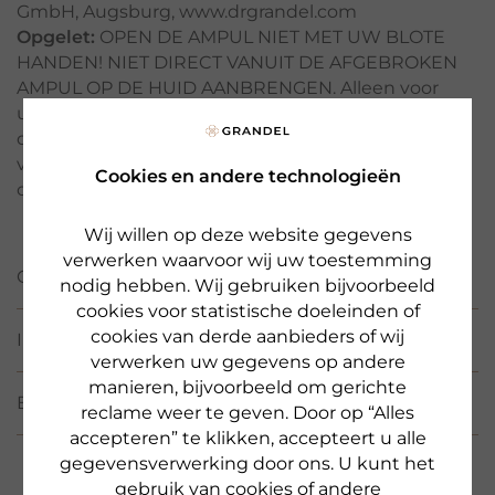
GmbH, Augsburg, www.drgrandel.com
Opgelet:
OPEN DE AMPUL NIET MET UW BLOTE
HANDEN! NIET DIRECT VANUIT DE AFGEBROKEN
AMPUL OP DE HUID AANBRENGEN. Alleen voor
uitwendig gebruik. Werkstofconcentraten niet in
de ogen laten komen. Bewaar buiten het bereik
van kinderen. Ampullen zijn na het openen voor
Cookies en andere technologieën
onmiddellijk gebruik bestemd.
Wij willen op deze website gegevens
verwerken waarvoor wij uw toestemming
GEBRUIK
nodig hebben. Wij gebruiken bijvoorbeeld
cookies voor statistische doeleinden of
cookies van derde aanbieders of wij
INCIS/ WERKSTOFFEN
verwerken uw gegevens op andere
manieren, bijvoorbeeld om gerichte
BEOORDELINGEN
(2)
reclame weer te geven. Door op “Alles
accepteren” te klikken, accepteert u alle
gegevensverwerking door ons. U kunt het
gebruik van cookies of andere