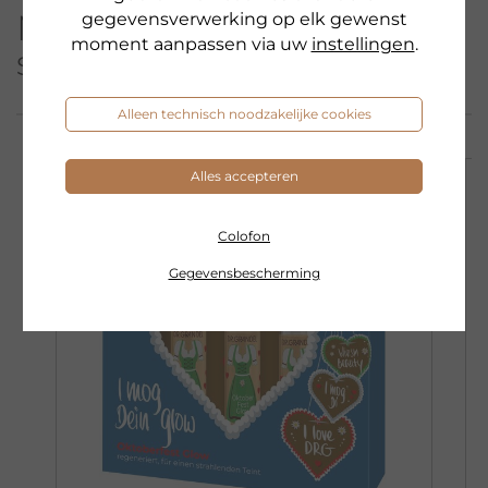
Meer producten uit deze
gegevensverwerking op elk gewenst
moment aanpassen via uw
instellingen
.
serie
Alleen technisch noodzakelijke cookies
Alles accepteren
NIEUW & LIMITED
Colofon
Gegevensbescherming