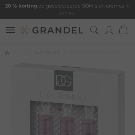
20 % korting
op geselecteerde SOMIs en crèmes in
een set
...
AMPOULES
CONTOUR LIFT AMPUL