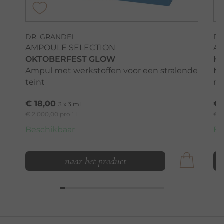
DR. GRANDEL
DR
AMPOULE SELECTION
A
OKTOBERFEST GLOW
H
Ampul met werkstoffen voor een stralende
Me
teint
ri
€ 18,00
€ 
3 x 3 ml
€ 2.000,00 pro 1 l
€ 2
Beschikbaar
Be
naar het product