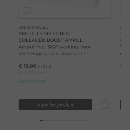
DR. GRANDEL
DR.
AMPOULE SELECTION
HIG
COLLAGEN BOOST AMPUL
EXC
Ampul met '360° werking' voor
Ver
versteviging en restructueren
oog
€ 18,00
€ 12
3 x 3 ml
€ 2.000,00 pro 1 l
Bes
Beschikbaar
naar het product