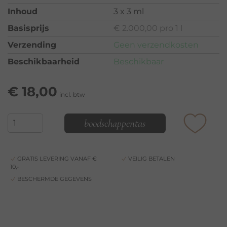
Inhoud
3 x 3 ml
Basisprijs
€ 2.000,00 pro 1 l
Verzending
Geen verzendkosten
Beschikbaarheid
Beschikbaar
€
18,00
incl. btw
boodschappentas
GRATIS LEVERING VANAF €
VEILIG BETALEN
10,-
BESCHERMDE GEGEVENS