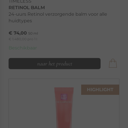
TIMELESS
RETINOL BALM
24-uurs Retinol verzorgende balm voor alle
huidtypes
€ 74,00
50 ml
€ 1.480,00 pro 1 l
Beschikbaar
naar het product
HIGHLIGHT