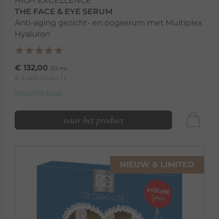
HIGH EXCELLENCE
THE FACE & EYE SERUM
Anti-aging gezicht- en oogserum met Multiplex
Hyaluron
€ 132,00
30 ml
€ 4.400,00 pro 1 l
Beschikbaar
naar het product
NIEUW & LIMITED