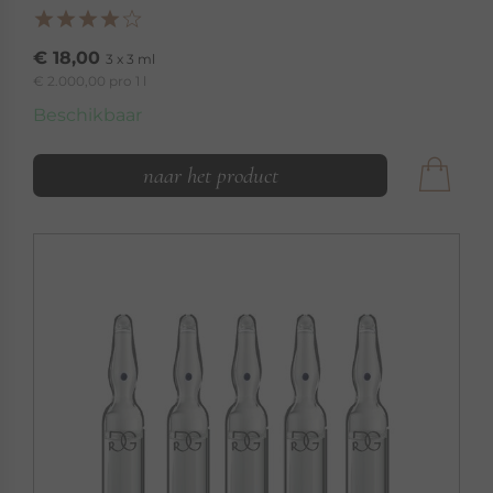
€ 18,00
3 x 3 ml
€ 2.000,00 pro 1 l
Beschikbaar
naar het product