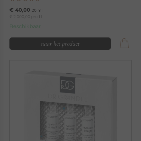
€ 40,00
20 ml
€ 2.000,00 pro 1 l
Beschikbaar
naar het product