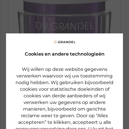
Cookies en andere technologieën
Wij willen op deze website gegevens
verwerken waarvoor wij uw toestemming
nodig hebben. Wij gebruiken bijvoorbeeld
DR. GRANDEL
cookies voor statistische doeleinden of
NUTRI SENSATION
cookies van derde aanbieders of wij
NUTRILIZER
verwerken uw gegevens op andere
24-uurscrème
manieren, bijvoorbeeld om gerichte
reclame weer te geven. Door op “Alles
accepteren” te klikken, accepteert u alle
€ 64,00
50 ml
gegevensverwerking door ons. U kunt het