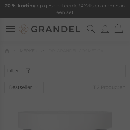
20 % korting
op geselecteerde SOMIs en crèmes in
een set
MERKEN
DR. GRANDEL COSMETICA
Filter
Bestseller
112 Producten