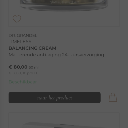
DR. GRANDEL
TIMELESS
BALANCING CREAM
Matterende anti-aging 24-uursverzorging
€ 80,00
50 ml
€ 1.600,00 pro 1 l
Beschikbaar
naar het product