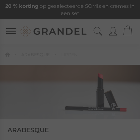
20 % korting
op geselecteerde SOMIs en crèmes in
een set
ARABESQUE
LIPPEN
ARABESQUE