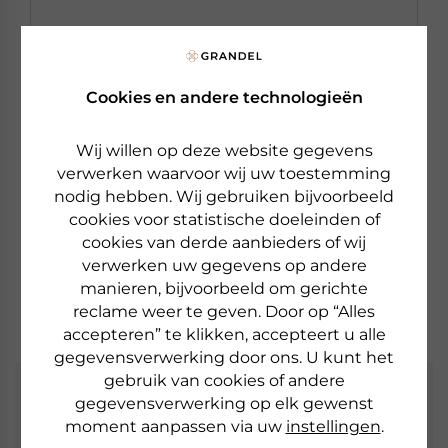
Cookies en andere technologieën
ARABESQUE
LIPLINER WATERPROOF
Wij willen op deze website gegevens
Waterbestendige lipcontourenstift
verwerken waarvoor wij uw toestemming
€ 9,40
nodig hebben. Wij gebruiken bijvoorbeeld
cookies voor statistische doeleinden of
€ 4,70
1,2 gr
cookies van derde aanbieders of wij
Beschikbaar
verwerken uw gegevens op andere
manieren, bijvoorbeeld om gerichte
naar het product
reclame weer te geven. Door op “Alles
accepteren” te klikken, accepteert u alle
gegevensverwerking door ons. U kunt het
gebruik van cookies of andere
Nieuwsbrief
gegevensverwerking op elk gewenst
moment aanpassen via uw
instellingen
.