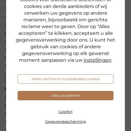
Contact
cookies van derde aanbieders of wij
Zoek salon
verwerken uw gegevens op andere
Hulp/FAQ's
manieren, bijvoorbeeld om gerichte
Pers
reclame weer te geven. Door op “Alles
accepteren” te klikken, accepteert u alle
Nieuwsbrief
gegevensverwerking door ons. U kunt het
Colofon
gebruik van cookies of andere
Algemene Voorwaarden
gegevensverwerking op elk gewenst
Gegevensbescherming
moment aanpassen via uw
instellingen
.
Toegankelijkheidsverklaring
Bestelling herroepen
Alleen technisch noodzakelijke cookies
KEYWORDS
Alles accepteren
Droge huid
Make-up
Colofon
Anti-Age
Ampul
Gegevensbescherming
Reiniging