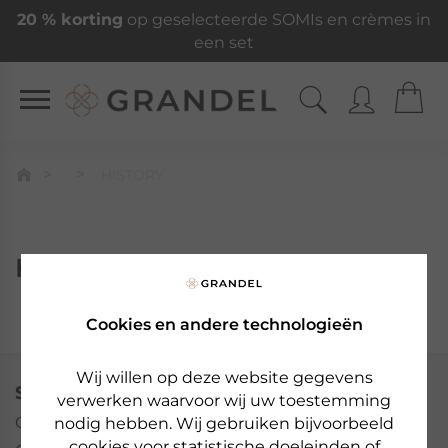
20 % korting
op geselecteerde SOMIs en crèmes in
een set
HISTORY
History
Cookies en andere technologieën
Wij willen op deze website gegevens
SERVICE
verwerken waarvoor wij uw toestemming
Over ons
nodig hebben. Wij gebruiken bijvoorbeeld
cookies voor statistische doeleinden of