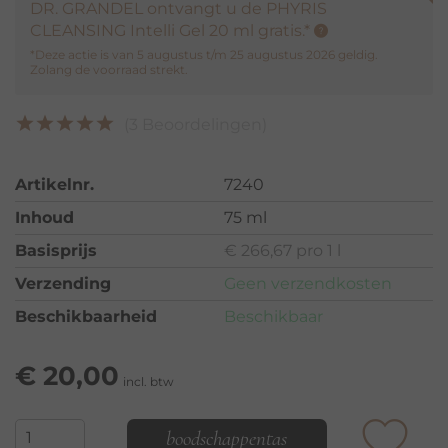
DR. GRANDEL ontvangt u de PHYRIS
CLEANSING Intelli Gel 20 ml gratis.*
*Deze actie is van 5 augustus t/m 25 augustus 2026 geldig.
Zolang de voorraad strekt.
(3 Beoordelingen)
Artikelnr.
7240
Inhoud
75 ml
Basisprijs
€ 266,67 pro 1 l
Verzending
Geen verzendkosten
Beschikbaarheid
Beschikbaar
€
20,00
incl. btw
boodschappentas