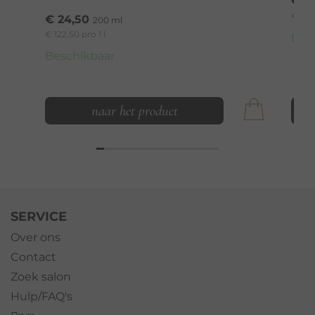
€ 7
€ 1.47
€ 24,50
200 ml
€ 122,50 pro 1 l
Bes
Beschikbaar
naar het product
SERVICE
Over ons
Contact
Zoek salon
Hulp/FAQ's