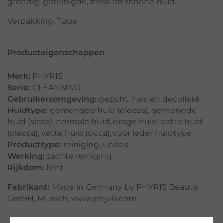
grondig, gereinigde, frisse en schone huid.
Verpakking: Tube
Producteigenschappen
Merk:
PHYRIS
Serie:
CLEANSING
Gebruikersomgeving:
gezicht
,
hals en decolleté
Huidtype:
gemengde huid (oleosa)
,
gemengde
huid (sicca)
,
normale huid
,
droge huid
,
vette huid
(oleosa)
,
vette huid (sicca)
,
voor ieder huidtype
Producttype:
reiniging
,
unisex
Werking:
zachte reiniging
Rijkdom:
licht
Fabrikant:
Made in Germany by PHYRIS Beauté
GmbH, Munich, www.phyris.com