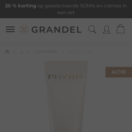
20 % korting
op geselecteerde SOMIs en crèmes in
een set
...
CLEANSING
INTELLI GEL
ACTIE