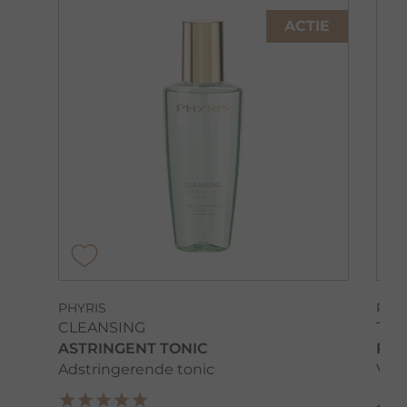
ACTIE
PHYRIS
PHY
CLEANSING
TRI
ASTRINGENT TONIC
RET
Adstringerende tonic
Voo