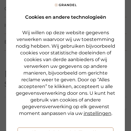
GEBRUIK
Cookies en andere technologieën
INCIS/ WERKSTOFFEN
Wij willen op deze website gegevens
verwerken waarvoor wij uw toestemming
BEOORDELINGEN
(3)
nodig hebben. Wij gebruiken bijvoorbeeld
cookies voor statistische doeleinden of
cookies van derde aanbieders of wij
verwerken uw gegevens op andere
Meer producten uit deze
manieren, bijvoorbeeld om gerichte
reclame weer te geven. Door op “Alles
serie
accepteren” te klikken, accepteert u alle
gegevensverwerking door ons. U kunt het
gebruik van cookies of andere
gegevensverwerking op elk gewenst
moment aanpassen via uw
instellingen
.
NIEUW