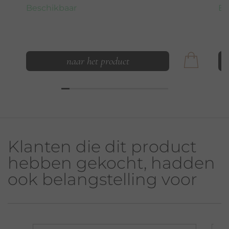
Beschikbaar
Be
naar het product
Klanten die dit product
hebben gekocht, hadden
ook belangstelling voor