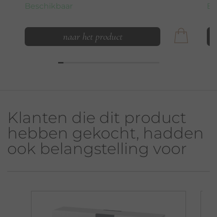
Beschikbaar
Be
naar het product
Klanten die dit product
hebben gekocht, hadden
ook belangstelling voor