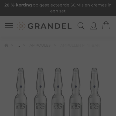
20 % korting
op geselecteerde SOMIs en crèmes in
een set
...
AMPOULES
AMPULLEN MINI-BAR