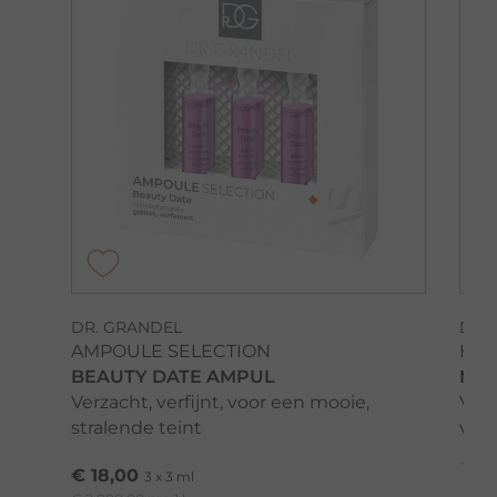
DR. GRANDEL
DR.
AMPOULE SELECTION
HYD
BEAUTY DATE AMPUL
MOI
Verzacht, verfijnt, voor een mooie,
Voc
stralende teint
voc
€ 18,00
3 x 3 ml