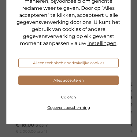
manieren, bijvoorbeeld om gerichte
reclame weer te geven. Door op “Alles
accepteren” te klikken, accepteert u alle
gegevensverwerking door ons. U kunt het
gebruik van cookies of andere
gegevensverwerking op elk gewenst
moment aanpassen via uw
instellingen
.
Alleen technisch noodzakelijke cookies
Alles accepteren
DR. GRANDEL
DR
AMPOULE SELECTION
A
OKTOBERFEST GLOW
H
Colofon
Ampul met werkstoffen voor een stralende
Me
Gegevensbescherming
teint
ri
€ 18,00
€ 
3 x 3 ml
€ 2.000,00 pro 1 l
€ 2