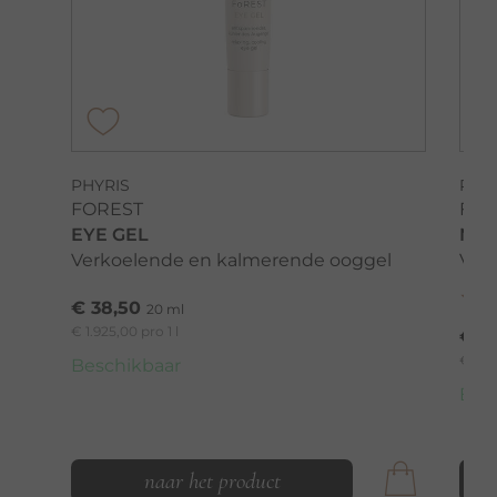
PHYRIS
PHY
FOREST
FOR
EYE GEL
NIG
Verkoelende en kalmerende ooggel
Voe
€ 38,50
20 ml
€ 1.925,00 pro 1 l
€ 5
€ 1.09
Beschikbaar
Bes
naar het product