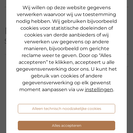
Wij willen op deze website gegevens
verwerken waarvoor wij uw toestemming
nodig hebben. Wij gebruiken bijvoorbeeld
Meer producten uit deze
cookies voor statistische doeleinden of
cookies van derde aanbieders of wij
serie
verwerken uw gegevens op andere
manieren, bijvoorbeeld om gerichte
reclame weer te geven. Door op “Alles
accepteren” te klikken, accepteert u alle
gegevensverwerking door ons. U kunt het
gebruik van cookies of andere
ACTIE & LIMITED
gegevensverwerking op elk gewenst
moment aanpassen via uw
instellingen
.
Alleen technisch noodzakelijke cookies
Alles accepteren