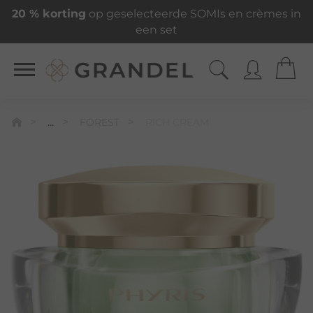
20 % korting
op geselecteerde SOMIs en crèmes in
een set
...
FOREST
RICH CREAM