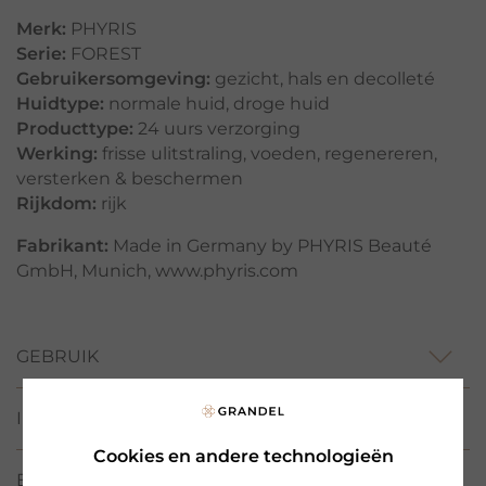
Merk:
PHYRIS
Serie:
FOREST
Gebruikersomgeving:
gezicht
,
hals en decolleté
Huidtype:
normale huid
,
droge huid
Producttype:
24 uurs verzorging
Werking:
frisse ulitstraling
,
voeden
,
regenereren
,
versterken & beschermen
Rijkdom:
rijk
Fabrikant:
Made in Germany by PHYRIS Beauté
GmbH, Munich, www.phyris.com
GEBRUIK
INCIS/ WERKSTOFFEN
Cookies en andere technologieën
BEOORDELINGEN
(1)