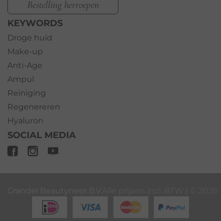
Bestelling herroepen
KEYWORDS
Droge huid
Make-up
Anti-Age
Ampul
Reiniging
Regenereren
Hyaluron
SOCIAL MEDIA
Grandel Beautyness B.V.
Alle prijzen incl. BTW | ©
2026