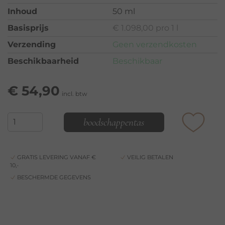
Inhoud
50 ml
Basisprijs
€ 1.098,00 pro 1 l
Verzending
Geen verzendkosten
Beschikbaarheid
Beschikbaar
€
54,90
incl. btw
boodschappentas
GRATIS LEVERING VANAF €
VEILIG BETALEN
10,-
BESCHERMDE GEGEVENS