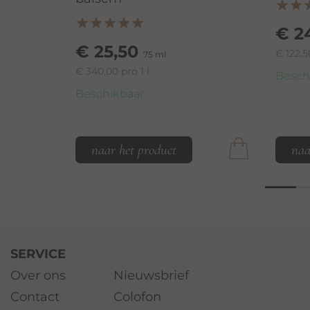
€ 2
€ 25,50
€ 122,5
75 ml
€ 340,00 pro 1 l
Besch
Beschikbaar
naar het product
naa
SERVICE
Over ons
Nieuwsbrief
Contact
Colofon