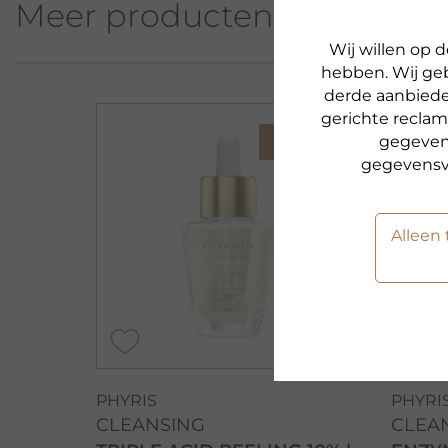
Meer producten uit deze se
Wij willen op
hebben. Wij geb
derde aanbiede
gerichte reclam
gegevens
NIEUW
gegevensv
Alleen
PHYRIS
PHYRI
CLEANSING
CLEA