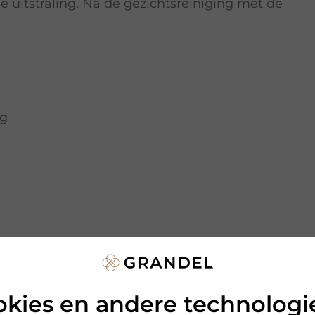
e uitstraling. Na de gezichtsreiniging met de
ng
okies en andere technologi