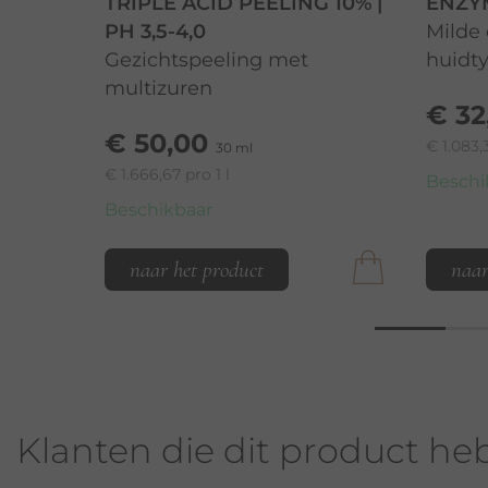
TRIPLE ACID PEELING 10% |
ENZY
PH 3,5-4,0
Milde
Gezichtspeeling met
huidt
multizuren
€ 32
€ 50,00
€ 1.083,
30 ml
€ 1.666,67 pro 1 l
Beschi
Beschikbaar
naar het product
naar
Klanten die dit product he