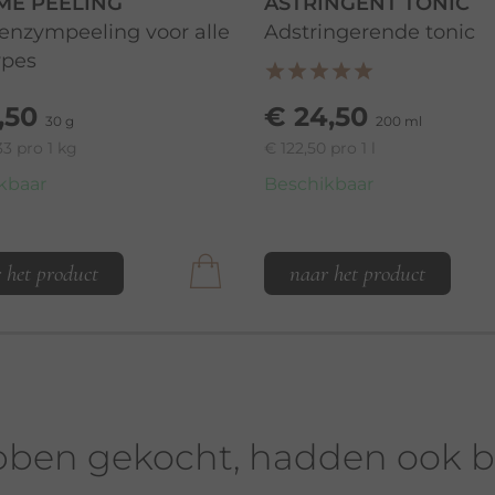
ME PEELING
ASTRINGENT TONIC
 enzympeeling voor alle
Adstringerende tonic
ypes
,50
€ 24,50
30 g
200 ml
33 pro 1 kg
€ 122,50 pro 1 l
kbaar
Beschikbaar
 het product
naar het product
bben gekocht, hadden ook be