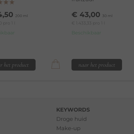
4,50
€ 43,00
200 ml
30 ml
0 pro 1 l
€ 1.433,33 pro 1 l
ikbaar
Beschikbaar
r het product
naar het product
KEYWORDS
Droge huid
Make-up