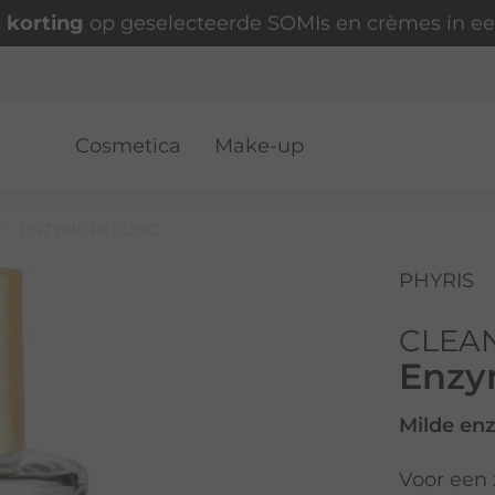
 korting
op geselecteerde SOMIs en crèmes in ee
Cosmetica
Make-up
ENZYME PEELING
PHYRIS
CLEA
Enzy
Milde enz
Voor een 