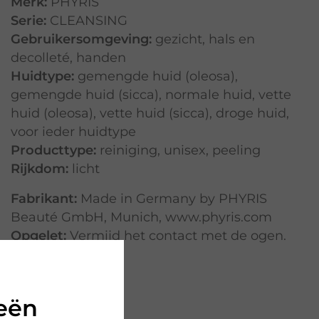
Merk:
PHYRIS
Serie:
CLEANSING
Gebruikersomgeving:
gezicht
,
hals en
decolleté
,
handen
Huidtype:
gemengde huid (oleosa)
,
gemengde huid (sicca)
,
normale huid
,
vette
huid (oleosa)
,
vette huid (sicca)
,
droge huid
,
voor ieder huidtype
Producttype:
reiniging
,
unisex
,
peeling
Rijkdom:
licht
Fabrikant:
Made in Germany by PHYRIS
Beauté GmbH, Munich, www.phyris.com
Opgelet:
Vermijd het contact met de ogen.
eën