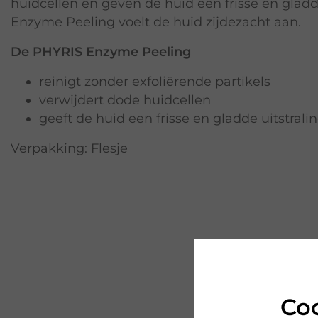
huidcellen en geven de huid een frisse en gladd
Enzyme Peeling voelt de huid zijdezacht aan.
De PHYRIS Enzyme Peeling
reinigt zonder exfoliërende partikels
verwijdert dode huidcellen
geeft de huid een frisse en gladde uitstrali
Verpakking: Flesje
Co