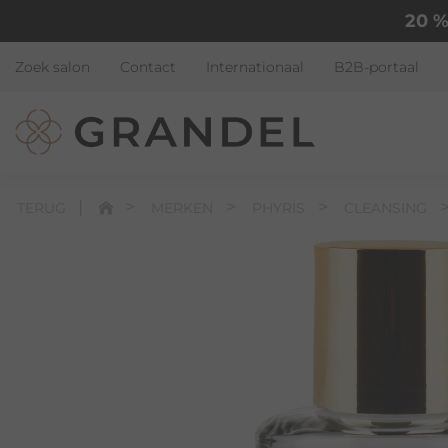
20 %
Zoek salon
Contact
Internationaal
B2B-portaal
TERUG
MERKEN
PHYRIS
CLEANSING