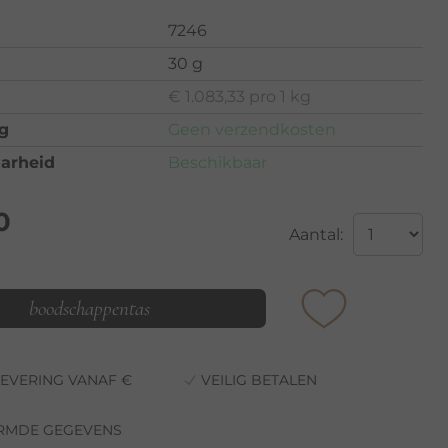
7246
30 g
€ 1.083,33 pro 1 kg
g
Geen verzendkosten
arheid
Beschikbaar
0
Aantal:
boodschappentas
LEVERING VANAF €
VEILIG BETALEN
RMDE GEGEVENS