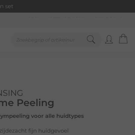
n set
GECONTROLEERDE, GECERTIFICEERDE SHOP
NSING
me Peeling
ympeeling voor alle huidtypes
zijdezacht fijn huidgevoel