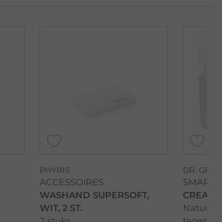
PHYRIS
DR. GRA
ACCESSOIRES
SMART 
WASHAND SUPERSOFT,
CREAM
WIT, 2 ST.
Natuurc
2 stuks
tegen ri