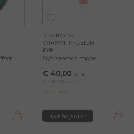
DR. GRANDEL
VITAMIN INFUSION
EYE
ffect
Egaliserende ooggel
€ 40,00
20 ml
€ 2.000,00 pro 1 l
Beschikbaar
naar het product