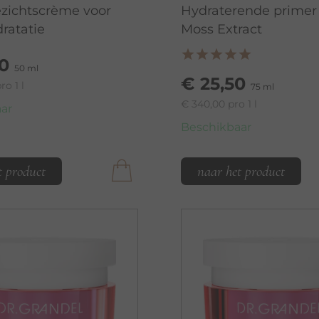
ezichtscrème voor
Hydraterende primer
ratatie
Moss Extract
0
50 ml
€ 25,50
ro 1 l
75 ml
€ 340,00 pro 1 l
ar
Beschikbaar
t product
naar het product