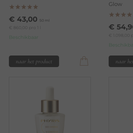
Glow
€ 43,00
50 ml
€ 54,9
€ 860,00 pro 1 l
€ 1.098,00 p
Beschikbaar
Beschikba
naar het product
naar he