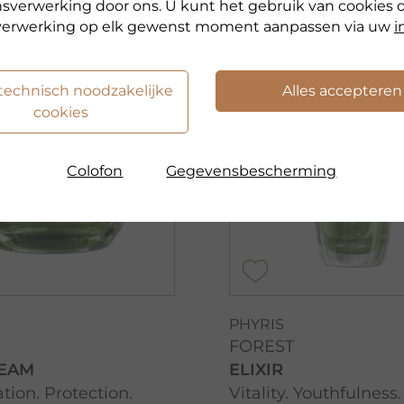
verwerking door ons. U kunt het gebruik van cookies 
erwerking op elk gewenst moment aanpassen via uw
i
 technisch noodzakelijke
Alles accepteren
cookies
Colofon
Gegevensbescherming
PHYRIS
FOREST
REAM
ELIXIR
tion. Protection.
Vitality. Youthfulness