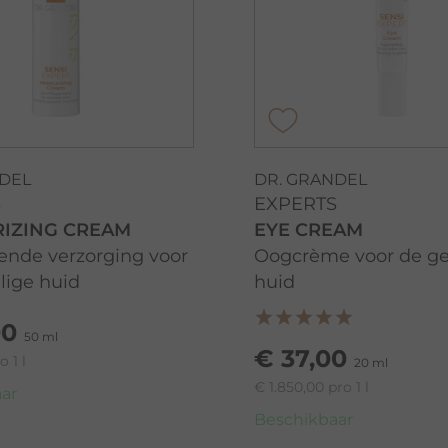
NDEL
DR. GRANDEL
S
EXPERTS
RIZING CREAM
EYE CREAM
ende verzorging voor
Oogcrème voor de ge
lige huid
huid
00
50 ml
€ 37,00
 1 l
20 ml
€ 1.850,00 pro 1 l
ar
Beschikbaar