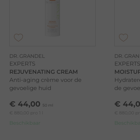
DR. GRANDEL
DR. GRA
EXPERTS
EXPERT
REJUVENATING CREAM
MOISTU
Anti-aging crème voor de
Hydrater
gevoelige huid
de gevoe
€ 44,00
€ 44,
50 ml
€ 880,00 pro 1 l
€ 880,00 pro
Beschikbaar
Beschikba