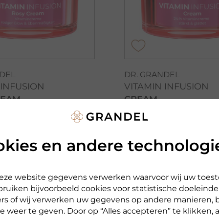
NDEL
DR. GRANDEL
 INFUSION
VITAMIN INFUSION
REAM
CREAM
crème met vitamine
Vitamine crème
€ 56,00
50 ml
okies en andere technologi
0
€ 1.120,00 pro 1 l
50 ml
o 1 l
Beschikbaar
 deze website gegevens verwerken waarvoor wij uw toe
ar
ruiken bijvoorbeeld cookies voor statistische doeleinde
rs of wij verwerken uw gegevens op andere manieren, 
e weer te geven. Door op “Alles accepteren” te klikken, a
t product
naar het product