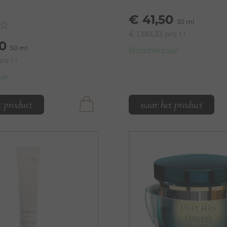
€ 41,50
30 ml
€ 1.383,33 pro 1 l
0
50 ml
Beschikbaar
ro 1 l
ar
t product
naar het product