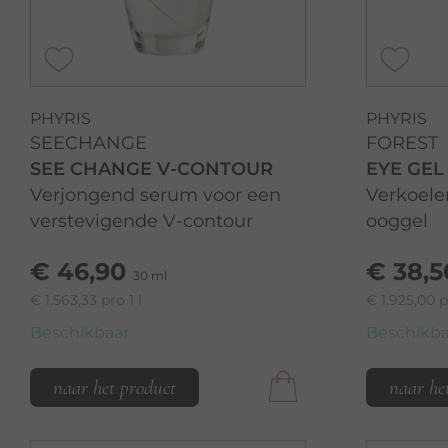
PHYRIS
PHYRIS
SEECHANGE
FOREST
SEE CHANGE V-CONTOUR
EYE GEL
Verjongend serum voor een
Verkoel
verstevigende V-contour
ooggel
€ 46,90
€ 38,5
30 ml
€ 1.563,33 pro 1 l
€ 1.925,00 p
Beschikbaar
Beschikba
naar het product
naar he