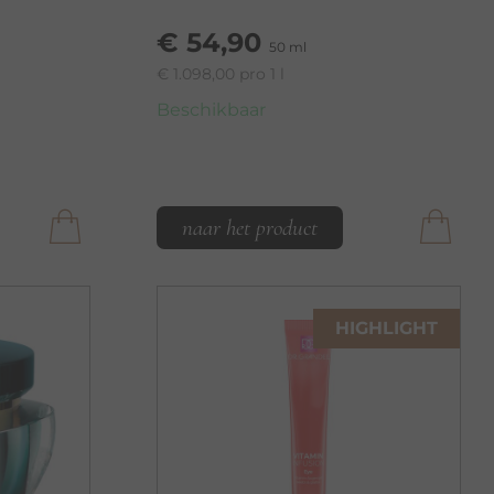
€ 54,90
50 ml
€ 1.098,00 pro 1 l
Beschikbaar
naar het product
HIGHLIGHT