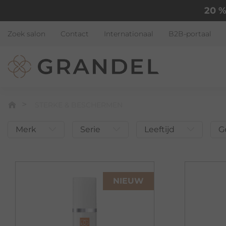
20 %
Zoek salon
Contact
Internationaal
B2B-portaal
STERKE & BESCHERMEN
Merk
Serie
Leeftijd
G
NIEUW