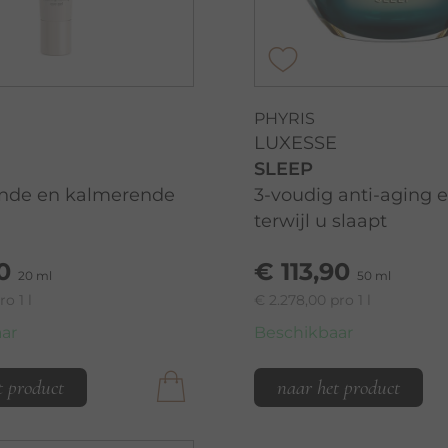
PHYRIS
LUXESSE
SLEEP
ende en kalmerende
3-voudig anti-aging e
terwijl u slaapt
0
€ 113,90
20 ml
50 ml
ro 1 l
€ 2.278,00 pro 1 l
ar
Beschikbaar
t product
naar het product