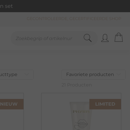
n set
GECONTROLEERDE, GECERTIFICEERDE SHOP
ucttype
Favoriete producten
21 Producten
NIEUW
LIMITED