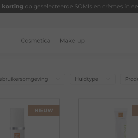
 korting
op geselecteerde SOMIs en crèmes in ee
Cosmetica
Make-up
ebruikersomgeving
Huidtype
Prod
NIEUW