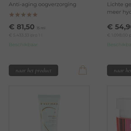
Anti-aging oogverzorging
Lichte g
meer hyd
€ 81,50
€ 54,9
15 ml
€ 5.433,33 pro 1 l
€ 1.098,00 p
Beschikbaar
Beschikba
naar het product
naar he