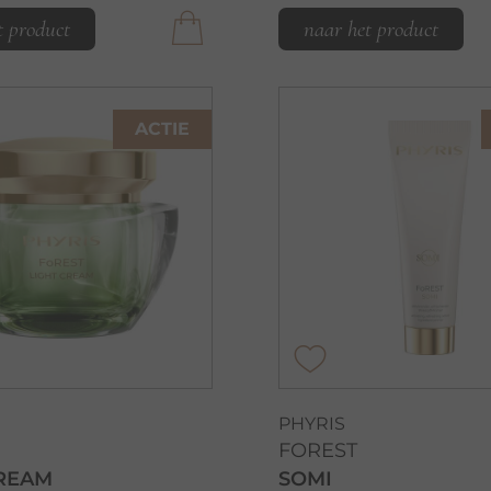
t product
naar het product
ACTIE
PHYRIS
FOREST
CREAM
SOMI